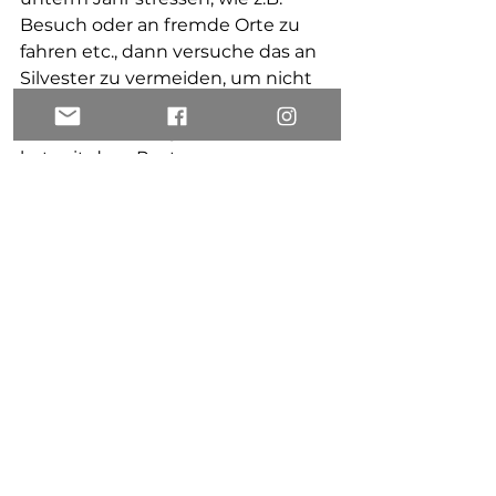
Besuch oder an fremde Orte zu 
fahren etc., dann versuche das an 
Silvester zu vermeiden, um nicht 
noch zusätzlichen Stress in die 
Situation zu bringen, dein Hund 
hat mit dem Rest genug zu 
verarbeiten.
8. Medikamentöse 
Unterstützung 
Gerne kannst du mit deinem 
Tierarzt sprechen, wie du deinen 
Hund mit Medikamenten 
unterstützen kannst. Aber 
Achtung! Einige Medikamente 
enthalten den Wirkstoff 
Acepromazin. Diese werden 
deinen Hund zwar körperlich ruhig 