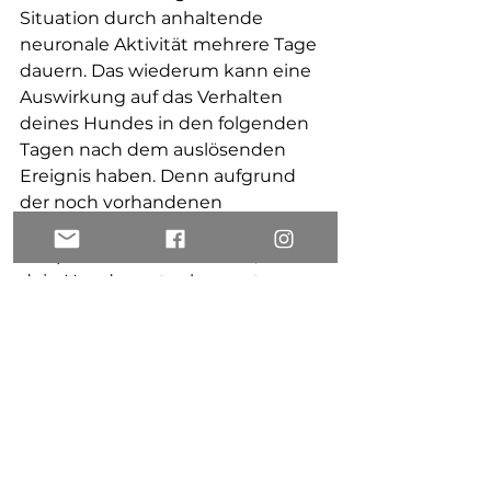
Situation durch anhaltende 
neuronale Aktivität mehrere Tage 
dauern. Das wiederum kann eine 
Auswirkung auf das Verhalten 
deines Hundes in den folgenden 
Tagen nach dem auslösenden 
Ereignis haben. Denn aufgrund 
der noch vorhandenen 
Stresshormone im Körper sind 
beispielsweise Situationen, die 
dein Hund sonst schon gut 
bewältigen kann, vielleicht wieder 
schwieriger, dein Hund ist generell 
nervöser, schreckhafter oder 
schlechter ansprechbar.
Es ist also wichtig nach 
angstauslösenden/stressenden 